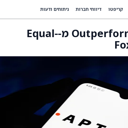
קריפטו
דיווחי חברות
ניתוחים ודעות
שדרוג דירוג Aptiv ל-Outperform מ-Equal-