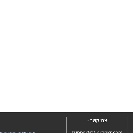
צרו קשר -
support@tipranks.com
תנאי שימוש
•
מדיניות