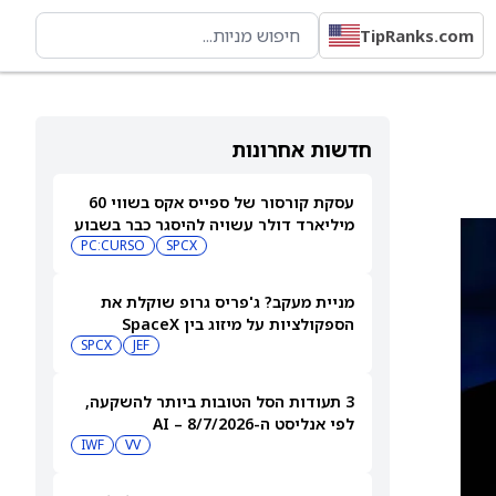
TipRanks.com
חדשות אחרונות
עסקת קורסור של ספייס אקס בשווי 60
מיליארד דולר עשויה להיסגר כבר בשבוע
הבא… אבל המותג Cursor עלול להיעלם
SPCX
PC:CURSO
מניית מעקב? ג'פריס גרופ שוקלת את
הספקולציות על מיזוג בין SpaceX
לטסלה
JEF
SPCX
3 תעודות הסל הטובות ביותר להשקעה,
לפי אנליסט ה-AI – 8/7/2026
IWF
VV