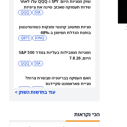
שוק המניות היום: SPY ו-QQQ עלו לאחר
שדוח תעסוקה מאכזב שינה את ציפיות
הריבית
DIA
QQQ
מניות מחשוב קוונטי מזנקות כשוושינגטון
בוחנת הגדלת המימון ב-68%
QBTS
IONQ
המניות המובילות בעליות במדד S&P 500
היום, 7.8.26
QQQ
DIA
האם העסקה בבריטניה מבשרת צרות?
מניית פאראמונט סקיידנס
(NASDAQ:PSKY) עלתה בכל זאת
WBD
PSKY
עוד בחדשות השוק >
מניית אייר בי.אן.בי (ABNB) זינקה ב-18%
והגיעה לרמה הגבוהה ביותר שלה בארבע
הכי נקראות
שנים
ABNB
AIRBNB