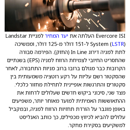
Evercore ISI העלתה את
יעד המחיר
למניית Landstar
LSTR
System (
) ל-151 דולר מ-125 דולר, וממשיכה
לתת למניה דירוג In Line (החזק). הפירמה סבורה
שהתסריט החיובי לצמיחת הרווח למניה (EPS) בשנתיים
הקרובות כבר מגולם ברובו ברוב מניות התחבורה, לאחר
שהסקטור רשם עליות על רקע רוטציה משמעותית בין
סקטורים והתרגשות אופיינית לתחילת מחזור כלכלי.
מצד שני, סיכוני ביקוש חדשים שעלולים לדחות את
ההתאוששות האמיתית למועד מאוחר יותר, משפיעים
באופן מוגבר על הורדת תחזיות הרווח למניה, ובמקביל
עלולים להביא לכיווץ מכפילים, כך כותב האנליסט
למשקיעים בסקירת מחקר.