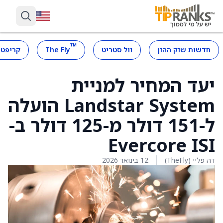
™
חדשות שוק ההון
וול סטריט
The Fly
קריפטו
יעד המחיר למניית
Landstar System הועלה
ל-151 דולר מ-125 דולר ב-
Evercore ISI
דה פליי (TheFly)
12 בינואר 2026