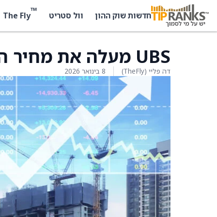
™
The Fly
חדשות שוק ההון
וול סטריט
UBS מעלה את מחיר היעד של UDR מ-41 ל-42 דולר
דה פליי (TheFly)
8 בינואר 2026