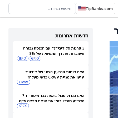
TipRanks.com
חדשות אחרונות
3 קרנות סל דיבידנד עם הכנסה גבוהה
שעוברות את רף התשואה של 8%
JEPQ
GPIQ
האם דוחות הרבעון השני של קורוויב
יניעו את מניית CRWV כלפי מעלה?
CRWV
האם הגרוע מכול באמת כבר מאחורינו?
משקיע מוביל בוחן את מניית ספייס אקס
SPCX