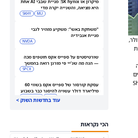
מיקרון או SK hynix: מניית שבבי AI אחת
היא מציאה, והשנייה יקרה מדי
SKHY
MU
"משחקת באש": משקיע מזהיר לגבי
מניית אנבידיה
42 דולר מ-41 דולר,
NVDA
20 צפויה להיות
שורטיסטים על ספייס אקס חוטפים מכה
— הנה מה שג'יי פי מורגן רואה בהמשך
SPCX
ים
כזי הקניות (Shopping
עסקת קורסור של ספייס אקס בשווי 60
מיליארד דולר עשויה להיסגר כבר בשבוע
הבא… אבל המותג Cursor עלול להיעלם
SPCX
PC:CURSO
עוד בחדשות השוק >
מניית מעקב? ג'פריס גרופ שוקלת את
הספקולציות על מיזוג בין SpaceX
הכי נקראות
לטסלה
JEF
SPCX