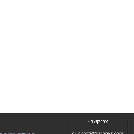
צרו קשר -
support@tipranks.com
תנאי שימוש
•
מדיניות