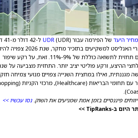
מחיר היעד
של הפירמה עבור
UDR
(UDR) ל-
וממשיך להמליץ על המניה בדירוג קנייה. לפי דברי האנליסט למשקיעים בתזכיר מחקר, שנת 26
נקודת מפנה משמעותית עבור תחום ה-REIT, עם תחזית לתשואה כוללת של 9%-11%. זאת, על רקע שיפור
י ההיצע, ורקע פוליטי יציב יותר. התחזית מצביעה על שנה
ונה של 2026 תתאפיין בגישה מגננתית, ואילו במחצית השנייה צפויים מנועי צמיחה חזק
יותר. ב-UBS אומרים שהמצב צפוי להיטיב בעיקר עם תחומי הבריאות (Healthcare), מר
יווחים פיננסיים בזמן אמת שמניעים את השוק.
נסו עכשיו >>
TipRanks >>