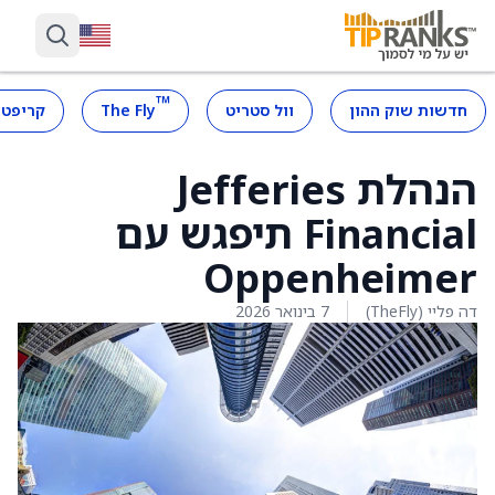
™
חדשות שוק ההון
וול סטריט
The Fly
קריפטו
הנהלת Jefferies
Financial תיפגש עם
Oppenheimer
דה פליי (TheFly)
7 בינואר 2026