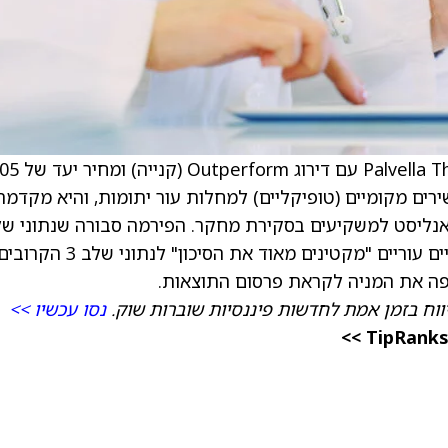
) עם דירוג Outperform (קנייה) 
ם מקומיים (טופיקליים) למחלות עור יתומות, והיא מקדמת
האנליסט למשקיעים בסקירת מחקר. הפירמה סבורה שנתוני ש
2 החיוביים האחרונים עבור Qtorin במומים ורידיים עוריים "מקטינים מאוד את הסיכון" לנתוני שלב 3 הקר
יווח בזמן אמת לחדשות פיננסיות שוברות שוק.
נסו עכשיו >>