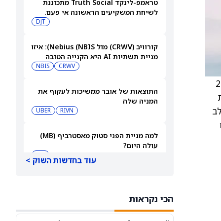
טראמפ-לינקד Truth Social מתכוננת
לשיחת המשקיעים הראשונה אי פעם.
האם פיצ'רים חדשים יכולים להביא
DJT
רווחים אמיתיים?
קורוויב (CRWV) מול Nebius (NBIS): איזו
מניית תשתיות AI היא הקנייה הטובה
CRWV
יותר לקראת דוחות הרבעון השני?
NBIS
ומחיר יעד של 205
התוצאות של אובר ממשיכות לעקוף את
המניה שלה
לב
UBER
RIVN
ובים
למה מניית הפני סטוק מאסטרביף (MB)
עולה היום?
MB
עוד בחדשות השוק >
האם שוק האופציות ממעיט בהערכת
מהלך של 11% במניית אפלייד מטיריאלס
הכי נקראות
(AMAT) אחרי הדוח?
AMAT
AMZN