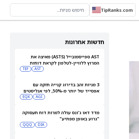
TipRanks.com
חדשות אחרונות
AST ספייסמובייל (ASTS) מאיצה את
המרוץ ללוויין-לטלפון לקראת דוחות
הרבעון השני
AST
TEF
3 מניות זהב בדירוג קנייה חזקה עם
אפסייד של יותר מ-50%, לפי אנליסטים
EQX
AGI
מדד דאו ג'ונס עולה למרות דוח תעסוקה
"גרוע באופן מפתיע"
QQQ
DIA