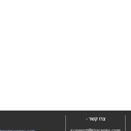
צרו קשר -
support@tipranks.com
תנאי שימוש
•
מדיניות