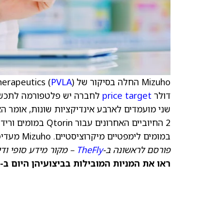
Mizuho החלה בסיקור של Palvella Therapeutics (
PVLA
דולר
price target
לחברה יש פלטפורמה לתכשירי
שני מועמדים לארבע אינדיקציות שונות, אומר 
במומים לימפטיים מיקרוציסטיים. Mizuho מעדיפה את המניה לקראת פרסום התוצאות.
פורסם לראשונה ב-
TheFly
– מקור מידע סופי וד
ראו את המניות המובילות בביצועיהן היום ב-TipRanks >>