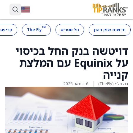
™
חדשות שוק ההון
וול סטריט
The Fly
קריפטו
דויטשה בנק החל בכיסוי
על Equinix עם המלצת
קנייה
דה פליי (TheFly)
6 בינואר 2026