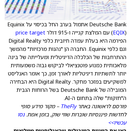
Deutsche Bank אתמול בערב החל בכיסוי על Equinix
) עם המלצת קנייה ו-915 דולר
EQIX
(
price target
הפירמה היא בעלת עמדה חיובית כלפי Digital Realty
וגם כלפי Equinix. החברה הן "נהנות מרכזיות" מהמשך
ההתרחבות של הכלכלה הדיגיטלית ומעלייתה של בינה
מלאכותית כמנוע פוטנציאלי לביקוש גבוה משמעותית
יותר לתשתיות דיגיטליות לאורך זמן, כך אומר האנליסט
למשקיעים במזכר מחקר. Digital Realty היא הבחירה
המובילה של Deutsche Bank בשל הרוחות הגבית
ה"חזקות" שלה בתחום ה-AI.
פורסם לראשונה באתר
TheFly
– מקור מידע סופי
לחדשות פיננסיות שוברות שווי שוק, בזמן אמת.
נסו
עכשיו>>
ראו את המניות המובילות שהאנליסטים ממליצים