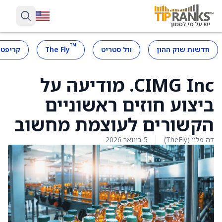
™
חדשות שוק ההון
וול סטריט
The Fly
קריפטו
CIMG Inc. מודיעה על
ביצוע חוזים ראשוניים
הקשורים לעוצמת מחשוב
דה פליי (TheFly)
5 בינואר 2026