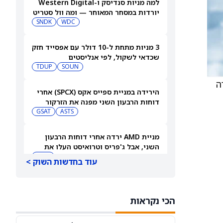
למה מניות סנדיסק ו-Western Digital
יורדות במסחר המאוחר — ומה וול סטריט
צופה בהמשך
WDC
SNDK
3 מניות מתחת ל-10 דולר עם אפסייד חזק
שכדאי לשקול, לפי אנליסטים
TDUP
SOUN
) של החברה
הירידה במניית ספייס אקס (SPCX) אחרי
דוחות הרבעון השני מפנה את הזרקור
ASTS
לקרנות סל חלל עם חשיפה גבוהה
GSAT
מניית AMD ירדה אחרי דוחות הרבעון
השני, אבל ג'פריס וטרואיסט העלו את
מחירי היעד. הנה הסיבה
AMD
עוד בחדשות השוק >
אטסי מקצצת 12% מכוח האדם שלה, אבל
AI וקיצוץ עלויות אינם הסיבה
הכי נקראות
AMZN
WMT