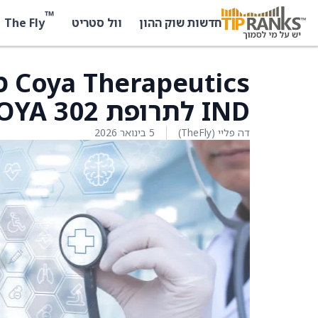
™
The Fly
חדשות שוק ההון
וול סטריט
cs
IND לתרופת COYA 302 על ידי ה-FDA
דה פליי (TheFly)
5 בינואר 2026