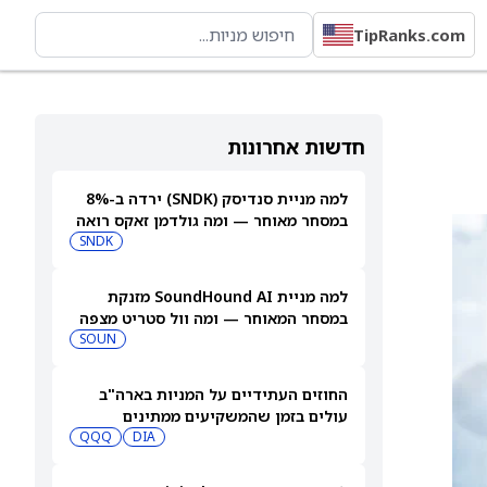
TipRanks.com
חדשות אחרונות
למה מניית סנדיסק (SNDK) ירדה ב-8%
במסחר מאוחר — ומה גולדמן זאקס רואה
בהמשך
SNDK
למה מניית SoundHound AI מזנקת
במסחר המאוחר — ומה וול סטריט מצפה
שיקרה בהמשך
SOUN
החוזים העתידיים על המניות בארה"ב
עולים בזמן שהמשקיעים ממתינים
לדוחות נוספים
DIA
QQQ