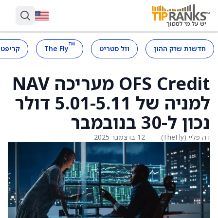
™
חדשות שוק ההון
וול סטריט
The Fly
קריפטו
OFS Credit מעריכה NAV
למניה של 5.01-5.11 דולר
נכון ל-30 בנובמבר
דה פליי (TheFly)
12 בדצמבר 2025