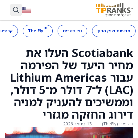
™
חדשות שוק ההון
וול סטריט
The Fly
קריפטו
Scotiabank העלו את
מחיר היעד של הפירמה
עבור Lithium Americas
(LAC) ל־7 דולר מ־5 דולר,
וממשיכים להעניק למניה
דירוג החזקה מגזרי
דה פליי (TheFly)
13 בינואר 2026