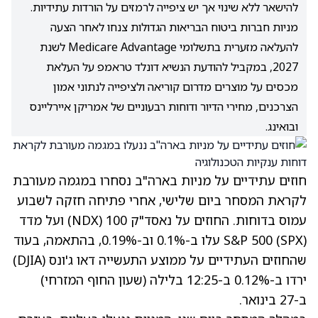
להישאר ללא שינוי אך יש ציפייה לרמזים על הורדות עתידיות.
מניות חברות ביטוח הבריאות הגדולות צנחו לאחר הצעה
להעלאה מזערית בתשלומי Medicare Advantage לשנת
2027, במקביל להודעת הנשיא דונלד טראמפ על העלאת
מכסים על מוצרים מדרום קוריאה ולציפייה לנתוני אמון
הצרכנים, מחירי הדיור ודוחות רבעוניים של אמריקן איירליינס
ובואינג.
חוזים עתידיים על מניות בארה"ב נסחרו במגמה מעורבת
לקראת המסחר ביום שלישי, אחרי פתיחה חזקה לשבוע
עמוס בדוחות. החוזים על נאסד"ק 100 (NDX) ועל מדד
S&P 500 (SPX) עלו ב-0.1% וב-0.19%, בהתאמה, בעוד
שהחוזים העתידיים על ממוצע התעשייה דאו ג'ונס (DJIA)
ירדו ב-0.12% ב-12:25 בלילה (שעון החוף המזרחי)
ב-27 בינואר.