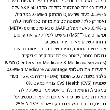
במהלך המסחר ביום שני, המניות ננעלו בעליות, בעזרת
עליות במניות טכנולוגיה גדולות. מדד S&P 500 עלה
ב-0.5%, בעוד שה-DJIA התחזק ב-0.6%. במקביל,
נאסד"ק כללי, שמוטה לטובת מניות טכנולוגיה, עלה
ב-0.4%, כאשר אפל
(AAPL)
, מטא פלטפורמס
(META)
ומיקרוסופט
(MSFT)
המשיכו לעלות לקראת פרסום
הדוחות שלהן מאוחר יותר השבוע.
אחרי סיום המסחר, מניות של חברות ביטוח בריאות
גדולות נחתכו, לאחר שמרכזי מדיקייר ומדיקייד
(Centers for Medicare & Medicaid Services) הציעו
להעלות את תשלומי Medicare Advantage ב-0.09%
בלבד בשנת 2027. הומנה
(HUM)
ירדה ב-12%, בעוד
שמניית CVS Health
(CVS)
צנחה כמעט 10%.
במקביל, הנשיא
דונלד טראמפ
אמר בשעת לילה
מאוחרת ביום שני כי הוא מתכנן להעלות מכסים על
רכבים, תרופות ועץ מדרום קוריאה מ-15% ל-25%.