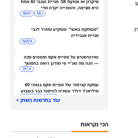
מיקרון או SK hynix: מניית שבבי AI אחת
S ירד ב-0.2%, הדאו
היא מציאה, והשנייה יקרה מדי
SKHY
MU
ו.
"משחקת באש": משקיע מזהיר לגבי
מניית אנבידיה
NVDA
שורטיסטים על ספייס אקס חוטפים מכה
— הנה מה שג'יי פי מורגן רואה בהמשך
SPCX
עסקת קורסור של ספייס אקס בשווי 60
מיליארד דולר עשויה להיסגר כבר בשבוע
הבא… אבל המותג Cursor עלול להיעלם
SPCX
PC:CURSO
עוד בחדשות השוק >
מניית מעקב? ג'פריס גרופ שוקלת את
הספקולציות על מיזוג בין SpaceX
הכי נקראות
לטסלה
JEF
SPCX