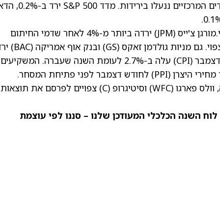
במהלך המסחר הרגיל ביום שלישי, שלושת המדדים המרכזיים ננעלו בירידות. מדד &P 500
.מורגן צ'ייס
(JPM)
ירדה ביותר מ-4% לאחר שדמי החיתום
פוי. גם מניות גולדמן זאקס
(GS)
ובנק אוף אמריקה
(BAC)
ירד
בגזרת האינפלציה, מדד המחירים לצרכן לחודש דצמבר (CPI) עלה ב-2.7% לעומת השנה שעברה. המשקיעים
בר לפני פתיחת המסחר.
 וולס פארגו
(WFC)
וסיטיגרופ
(C)
צפויים לפרסם את תוצאות
לוח השנה הכלכלי
המעודכן שלנו – סננו לפי עוצמת