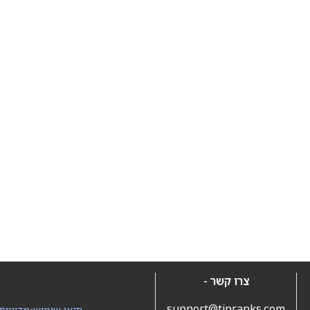
צרו קשר -
support@tipranks.com
תנאי שימוש
•
מדיניות