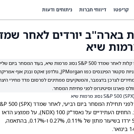
קריפטו
דיווחי חברות
ניתוחים ודעות
ות בארה"ב יורדים לאחר שמד
חוזים עתידיים על מדדי המניות המרכזיים בארה"ב ירדו קלות לאחר שמדד S&P 500 נסוג מרמות שיא, בעוד המסחר ביום 
JPMorg, גולדמן זאקס ובנק אוף אמריקה.
יה עדכניים הראו עלייה של 2.7% במדד המחירים לצרכן בדצמבר, והמשקיעים ממתינים לפרסום מדד מחירי היצר
וולס פארגו וסיטיגרופ לפני פתיחת המסחר.
החוזים העתידיים על המניות בארה"ב ירדו מעט לפני תחילת המסחר ביום רביעי, לאחר שמדד  (SPX
נסוג מרמות שיא אליהן הגיע מוקדם יותר השבוע. החוזים העתידיים על נאסד"ק 100 (NDX), על ממוצע הדאו
ג'ונס התעשייתי (DJIA), ועל מדד S&P 500 (SPX) ירדו בשיעור מתון של 0.11%, 0.27% ו-0.17%, בהתאמה,