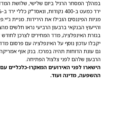
ירד כמעט ב-400 נקודות, ונאסד"ק כללי ירד ב-0.1%.
מניות הפיננסים הובילו את הירידות. מניית ג'יי.פי
והייעוץ הבנקאי ברבעון הרביעי נראו חלשים מהצ
יקבלו עדכון נוסף על האינפלציה עם פרסום מדד מחירי היצרן (PPI) לחודש דצמ
גם עונת הדוחות תהיה במרכז. בנק אוף אמריקה,
הרבעון שלהם לפני צלצול הפתיחה.
הישארו לפני האירועים המאקרו-כלכליים עם
ההשפעה, מדינה ועוד.