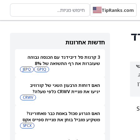
TipRanks.com
ד
חדשות אחרונות
3 קרנות סל דיבידנד עם הכנסה גבוהה
שעוברות את רף התשואה של 8%
שלישי
JEPQ
GPIQ
ן
האם דוחות הרבעון השני של קורוויב
יניעו את מניית CRWV כלפי מעלה?
CRWV
S&P 500)
האם הגרוע מכול באמת כבר מאחורינו?
משקיע מוביל בוחן את מניית ספייס אקס
SPCX