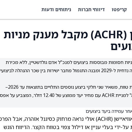
קריפטו
דיווחי חברות
ניתוחים ודעות
מנכ"ל ארצ'ר אוויאיישן (ACHR) מקבל מענק מניות
עים
ות מניות חסומות מבוססות ביצועים למנכ"ל אדם גולדשטיין, ללא מכירת
מניות, ללא תשלום מזומן וללא דילול מיידי, כשההקצאה נדחית ל-2029 ומבנה התגמול מחבר ישירות בין שכר ההנהלה לביצועי
הדיווח משקף עמידה ביעד ביצוע ראשון בתוכנית ארוכת טווח, משאיר שני חלקי ביצוע נוספים התלויים בתוצאות עד 2026–
2027, ומגיע על רקע דירוג אנליסטים של "קנייה מתונה" למניית ACHR עם מחיר יעד ממוצע של 12.40 דולר, המצבי
(ACHR)
אולי נראה מרחוק כסיגנל אזהרה, אבל הפרט
על-ידי בעלי עניין
או דילול צפוי בטווח הקצר. הדיווח הוגש