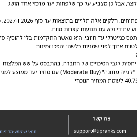
קצר, אבל כן מצביע על כך שלפחות יעד מרכזי אחד הושג
בנוסף, נותרו עדיין שני חלקי ביצוע (nches
 עתידי ולא עם תנועות קצרות טווח.
פס כנייטרלי עד חיובי. הוא מאשר התקדמות בלי להוסיף סיכ
וח ארוך לפני שמניות כלשהן יהפכו זמינות.
ם יחסית לגבי הסיכויים של החברה. בהתבסס על שש המלצות
ה" (Moderate Buy) עם
מחיר יעד ממוצע למניי
צרו קשר -
support@tipranks.com
תנאי שימוש
•
מדיניות