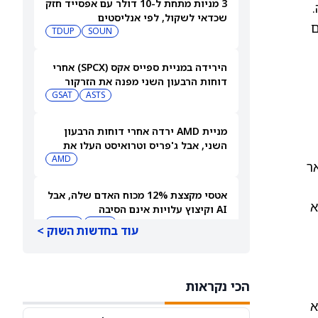
3 מניות מתחת ל-10 דולר עם אפסייד חזק
שכדאי לשקול, לפי אנליסטים
ם
TDUP
SOUN
הירידה במניית ספייס אקס (SPCX) אחרי
דוחות הרבעון השני מפנה את הזרקור
ASTS
לקרנות סל חלל עם חשיפה גבוהה
GSAT
מניית AMD ירדה אחרי דוחות הרבעון
השני, אבל ג'פריס וטרואיסט העלו את
מחירי היעד. הנה הסיבה
AMD
tranc) אושר רשמית ב-7 בינואר
אטסי מקצצת 12% מכוח האדם שלה, אבל
להוסדר במהלך שנת 2029, אלא
AI וקיצוץ עלויות אינם הסיבה
AMZN
WMT
עוד בחדשות השוק >
"שאפתנות מגיעה עם מחיר", מזהיר
אנליסט וולס פרגו לאחר שהוריד את
הכי נקראות
NVDA
מחיר היעד למניית אנבידיה (אנבידיה)
SPCX
א