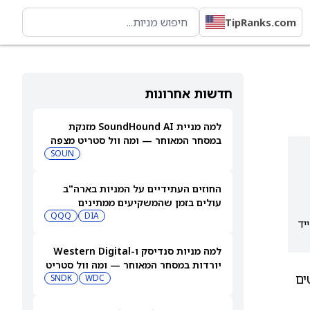
TipRanks.com
חדשות אחרונות
למה מניית SoundHound AI מזנקת
במסחר המאוחר — ומה וול סטריט מצפה
שיקרה בהמשך
SOUN
החוזים העתידיים על המניות בארה"ב
עולים בזמן שהמשקיעים ממתינים
לדוחות נוספים
DIA
QQQ
ע על אפסייד
למה מניות סנדיסק ו-Western Digital
יורדות במסחר המאוחר — ומה וול סטריט
ים
צופה בהמשך
WDC
SNDK