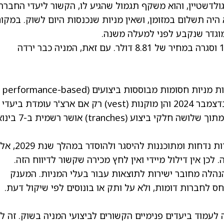
ולדשטיין, והוא משקף תגמול שהגיע לו, הקשור ליעדי החברה.
יה תשלום במזומן, ושאין מניות שנכנסות היום לשוק. במקו
מוגדר שנקבע לפני למעלה משנה.
. עם זאת, המניה כבר ירדה
טופס 4 מאשר שגולדשטיין הרוויח 131,300 יחידות מניות חסומות מבוססות ביצועים (performance-based
restricted stock units). יחידות אלה הוענקו בדצמבר 2024 והן מוקנות (vest) רק אם ארצ'ר עומדת ביעדי
ביצוע מסוימים של המניה. במקרה הזה, הראשון מתוך שלושה חלקי ביצוע (hes
חשוב לציין שהמניות אינן מונפקות עכשיו. היחידות נדחות ומתוכננות להיסגר ו
לכן אין דילול מיידי ואין לחץ מכירה שקשור לדיווח הזה.
הלה מחובר ישירות לתוצאות עבור בעלי המניות. המענק
 לחברות דומות, ולא על ותק או בונוסים לפי שיקול דעת.
לעמוד ביעדים פנימיים הקשורים לביצועי המניה בשוק. זה ל