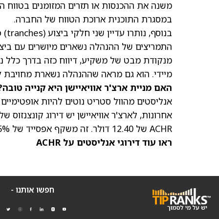
משנה את ההכנסות או תזרים המזומנים בטווח ה
במסגרת התוכנית ארוכת הטווח של החברה.
התמריצים של ההנהלה נשארים מיושרים עם ביצוע
מנקודת מבט של משקיע, דיווח כזה בדרך כלל נת
מיידי. הוא גם מראה שההנהלה נשארת מחויבת לטו
האם מניית ארצ'ר אוויאיישן היא קנייה טובה?
אנליסטים מהוול סטריט נוטים להיות אופטימיי
אחרונות, לארצ'ר אוויאיישן יש דירוג קונצנזוס של "קנייה מתונ
ACHR של 12.40 דולר
. זה משקף אפסייד של 40.75% לעומת המחיר הנוכחי.
ראו עוד דירוגי אנליסטים על ACHR
חפשו אותנו -