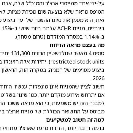
על-ידי אחד ממייסדי ארצ'ר והמנכ"ל שלה, אדם ג
הטופס מראה שלא בוצעה שום מכירת מניות, לא ה
זאת, הוא מסמן את סיום ההשגה של יעד ביצוע 
בינתיים, מניית ACHR
עלתה ביום שישי ב-1.15% וסגרה במחיר של 8.81 דולר
ב-1.14% במסחר המוקדם (טרום מסחר).
מה בעצם מראה הדיווח
2026.
אם יתרחש אירוע מוקדם יותר, כמו שינוי בשליטה. 
למבנה הזה יש משמעות, כי הוא מראה ששכר ההנ
מבוסס על התשואה הכוללת של מניית ארצ'ר ביחס
למה זה חשוב למשקיעים
ברמה רחבה יותר, הדיווח מרמז שארצ'ר מתחילה 