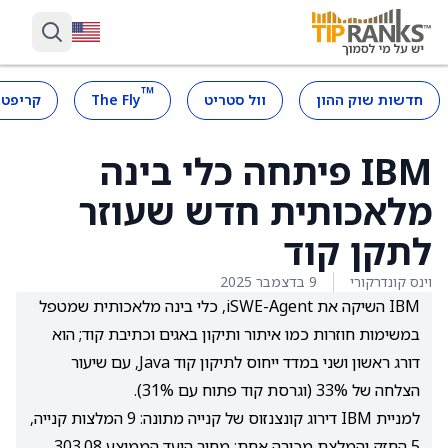
™
חדשות שוק ההון
וול סטריט
The Fly
קריפטו
IBM פיתחה כלי בינה
מלאכותית חדש שעוזר
לתקן קוד
וינס קונדרקורי
9 בדצמבר 2025
IBM השיקה את iSWE-Agent, כלי בינה מלאכותית שמטפל
במשימות חוזרות כמו איתור ותיקון באגים וכתיבת קוד; הוא
דורג ראשון ושני במדד ייחוס לתיקון קוד Java, עם שיעור
הצלחה של 33% (וגרסת קוד פתוח עם 31%).
למניית IBM דירוג קונצנזוס של קנייה מתונה: 9 המלצות קנייה,
5 החזק והמלצת מכירה אחת; מחיר היעד הממוצע 303.08