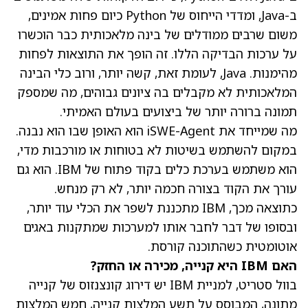
ב-Java, ומדדי הייחוס של Python כיום פחות אמינים,
משום שרבים ממודלים של בינה מלאכותית כבר הוכשרו
על ערכות הבדיקה הללו. זה הופך את התוצאות לפחות
מהימנות. Java, לעומת זאת, קשה יותר, ורוב כלי הבינה
המלאכותית לא מקבלים בה ציונים גבוהים, מה שמספק
תמונה ברורה יותר של ביצועים בעולם האמיתי.
מה שמייחד את iSWE-Agent הוא האופן שבו הוא נבנה.
במקום להשתמש בשיטות לא בטוחות או מורכבות מדי,
הוא משתמש בערכת כלים בקוד פתוח של IBM. הוא גם
עורך את הקוד בצורה חכמה יותר, לא רק מנחש.
כתוצאה מכך, IBM מתכננת לשפר את הכלי עוד יותר,
ובסופו של דבר לחבר אותו למערכות שמתקנות באגים
אוטומטית כשהתוכנה קורסת.
האם IBM היא קנייה, מכירה או החזק?
בוול סטריט, למניית IBM יש דירוג קונצנזוס של קנייה
מתונה, המבוסס על תשע המלצות קנייה, חמש המלצות