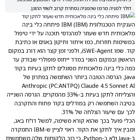
דולר למניה מרמז שהמניה נסחרת קרוב לשווי ההוגן.
הענקית הטכנולוגית IBM
(IBM)
פיתחה כלי בינה
מלאכותית חדש שעוזר למהנדסי תוכנה על ידי טיפול
במשימות חוזרות, כמו איתור ותיקון באגים או כתיבת
קוד. שמו iSWE-Agent, ולפני זמן קצר הוא דורג במקום
הראשון ובמקום השני במדד ייחוס פופולרי שבודק עד
כמה כלי בינה מלאכותית מסוגלים לתקן בעיות בקוד
Java. הגרסה הטובה ביותר השתמשה בפתרון של
Anthropic
(PC:ANTPQ)
Claude 4.5 Sonnet AI
והצליחה לתקן בעיות ב-33% מהמקרים. הגרסה השנייה
בטיבה השתמשה רק במודלים בקוד פתוח והתקרבה
לכך עם שיעור הצלחה של 31%.
הכלי פועל בכך שהוא קורא משימה, למשל דו"ח באג,
ומבין איך לתקן את הקוד. ראוי לציין ש-IBM התמקדה
ב-Java ולא ב-Python, כי רוב הלקוחות שלה משתמשים