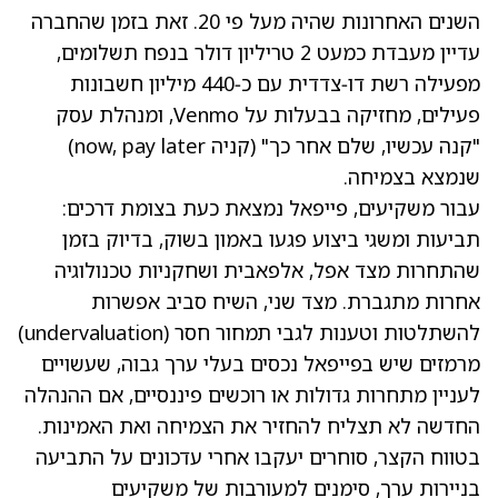
השנים האחרונות שהיה מעל פי 20. זאת בזמן שהחברה
עדיין מעבדת כמעט 2 טריליון דולר בנפח תשלומים,
מפעילה רשת דו‑צדדית עם כ‑440 מיליון חשבונות
פעילים, מחזיקה בבעלות על Venmo, ומנהלת עסק
"קנה עכשיו, שלם אחר כך" (קניה now, pay later)
שנמצא בצמיחה.
עבור משקיעים, פייפאל נמצאת כעת בצומת דרכים:
תביעות ומשגי ביצוע פגעו באמון בשוק, בדיוק בזמן
שהתחרות מצד אפל, אלפאבית ושחקניות טכנולוגיה
אחרות מתגברת. מצד שני, השיח סביב אפשרות
להשתלטות וטענות לגבי תמחור חסר (undervaluation)
מרמזים שיש בפייפאל נכסים בעלי ערך גבוה, שעשויים
לעניין מתחרות גדולות או רוכשים פיננסיים, אם ההנהלה
החדשה לא תצליח להחזיר את הצמיחה ואת האמינות.
בטווח הקצר, סוחרים יעקבו אחרי עדכונים על התביעה
בניירות ערך, סימנים למעורבות של משקיעים