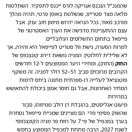
שהמנכ"ל הנכנס אנריקה לורס ייכנס לתפקיד. השתלטות
מלאה מצד סטרייפ, שנשלטת באופן פרטי, תהיה מהלך
מורכב מאוד, ככל הנראה ידרוש מימון חוב ענק. אבל
עצם ההתעניינות מדגישה את הערך האסטרטגי של
פייפאל בתחום התשלומים הגלובליים.
למרות הסערה, גישת וול סטריט לפייפאל היא זהירה, אך
לא שלילית לחלוטין. המניה נושאת דירוג קונצנזוס של
החזק
(החזק), ומחירי היעד הממוצעים ל‑12 חודשים
הקרובים מרוכזים סביב 51–52 דולר למניה. זה משקף
פוטנציאל לעלייה דו‑ספרתית מתונה ביחס לרמות
המחיר האחרונות, אבל גם חוסר אמון ביכולת להתאושש
במהירות.
מיעוט אנליסטים, בהובלת דן דולב ממיזוהו, סבור
שהשוק פסימי מדי. הם מציינים שמניית פייפאל נסחרת
בערך במכפיל של פי 7 על רווח פר מניה הקונצנזוסי
לשנת 2027, הרבה מתחת למכפיל הממוצע בחמש