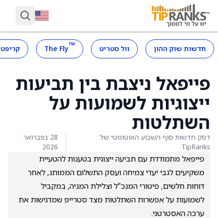
™
חדשות שוק ההון
וול סטריט
The Fly
קריפטו
פייפאל ניצבת בין תביעות
ייצוגיות לשמועות על
השתלטות
דסק חדשות סוף השבוע האוטומטי של
28 בפברואר
2026
TipRanks
פייפאל מתמודדת עם תביעה ייצוגית בטענות להטעיית
משקיעים לגבי יעדי צמיחה ועסק התשלום הממותג, לאחר
דוחות חלשים, פיטורי המנכ"ל וצלילת המניה, במקביל
לשמועות על אפשרות השתלטות מצד סטרייפ שמדגישות את
ערכה האסטרטגי.