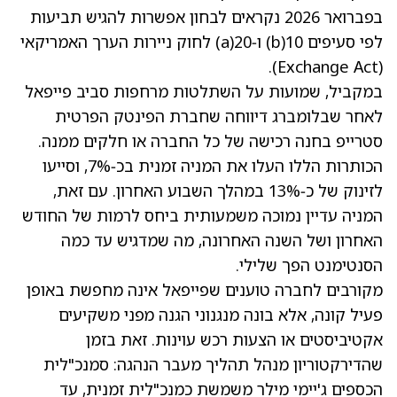
בפברואר 2026 נקראים לבחון אפשרות להגיש תביעות
לפי סעיפים 10(b) ו‑20(a) לחוק ניירות הערך האמריקאי
(Exchange Act).
במקביל, שמועות על השתלטות מרחפות סביב פייפאל
לאחר שבלומברג דיווחה שחברת הפינטק הפרטית
סטרייפ בחנה רכישה של כל החברה או חלקים ממנה.
הכותרות הללו העלו את המניה זמנית בכ‑7%, וסייעו
לזינוק של כ‑13% במהלך השבוע האחרון. עם זאת,
המניה עדיין נמוכה משמעותית ביחס לרמות של החודש
האחרון ושל השנה האחרונה, מה שמדגיש עד כמה
הסנטימנט הפך שלילי.
מקורבים לחברה טוענים שפייפאל אינה מחפשת באופן
פעיל קונה, אלא בונה מנגנוני הגנה מפני משקיעים
אקטיביסטים או הצעות רכש עוינות. זאת בזמן
שהדירקטוריון מנהל תהליך מעבר הנהגה: סמנכ"לית
הכספים ג'יימי מילר משמשת כמנכ"לית זמנית, עד