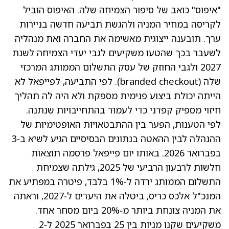
"איפוס" כואב של סיפור הצמיחה שלה. האיפוס הוביל
לקריסה במחיר המניה ולהגשת תביעה חדשה בניירות
ערך. תובענה ייצוגית מאשימה את החברה ואת מנהליה
לשעבר בכך שהטעו משקיעים לגבי יעדי הצמיחה לשנת
2027 ולגבי החוזק של עסק התשלום הממותג המרכזי
שלה (branded checkout). לפי התביעה, לפייפאל לא
הייתה יכולת ביצוע פנימית מספקת ולא היה לה תהליך
חיזוי מספיק קפדני כדי לעמוד בהתחייבויות שנתנה.
לפי הטענות, הפער בין ההתבטאויות האופטימיות של
ההנהלה לבין ההאטה בנתונים הבסיסיים הגיע לשיא ב‑3
בפברואר 2026. באותו יום פייפאל פרסמה תוצאות
חלשות לרבעון הרביעי של 2025, גילתה שצמיחת
התשלום הממותג ירדה ל‑1% בלבד, פיטרה במפתיע את
המנכ"ל אלכס כריס, ביטלה את היעדים ל‑2027, וראתה
את המניה צונחת ביותר מ‑20% ביום מסחר אחד.
משקיעים שקנו מניות בין 25 בפברואר 2025 ל‑2