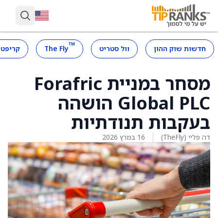
™
חדשות שוק ההון
וול סטריט
The Fly
קריפטו
מסחר במניית Forafric
Global PLC הושהה
בעקבות תנודתיות
דה פליי (TheFly)
16 במרץ 2026