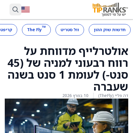
™
חדשות שוק ההון
וול סטריט
The Fly
קריפטו
אולטרלייף מדווחת על
רווח רבעוני למניה של (45
סנט-) לעומת 1 סנט בשנה
שעברה
דה פליי (TheFly)
10 במרץ 2026