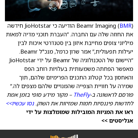
BMR
Beamr Imaging (
) הודיעה כי JioHotstar חידשה
את החוזה שלה עם החברה. “העברת תוכני מדיה למאות
מיליוני צופים מחייבת איזון בין סטנדרטי איכות לבין
יעילות תפעולית,” אמר שרון כרמל, מנכ"ל Beamr.
“היישום של הטכנולוגיה של Beamr על ידי JioHotstar
מאפשר הפחתה משמעותית בעלויות רוחב הפס
והאחסון בכל קטלוג התכנים הפרימיום שלהם, תוך
שמירה על חוויית הצפייה שהמנויים שלהם מצפים לה.”
פורסם לראשונה ב-
TheFly
– מקור מידע סופי בזמן אמת
לחדשות פיננסיות חמות שמזיזות את השוק.
נסו עכשיו>>
ראו את המניות המובילות שמומלצות על ידי
אנליסטים >>