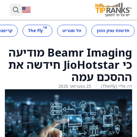
™
חדשות שוק ההון
וול סטריט
The Fly
קריפטו
Beamr Imaging מודיעה
כי JioHotstar חידשה את
ההסכם עמה
דה פליי (TheFly)
25 בפברואר 2026