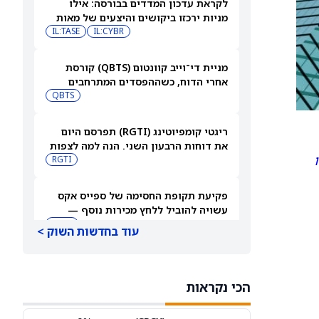
לקראת עדכון המדדים בבורסה: אילו
מניות ירכזו ביקושים והיצעים של מאות
מיליוני שקלים?
IL:CYBR
IL:TASE
מניית די־וייב קוונטום (QBTS) קורסת
אחרי הדוח, כשההפסדים המתרחבים
מעיבים על צבר הזמנות של 40.7 מיליון
QBTS
דולר
ריגטי קומפיוטינג (RGTI) תפרסם היום
את דוחות הרבעון השני. הנה למה לצפות
RGTI
פקיעת תקופת החסימה של ספייס אקס
עשויה להוביל ללחץ מכירות נוסף —
כמעט מיליארד מניות נפתחות למסחר
SPCX
עוד בחדשות השוק >
היום
מטא מצטרפת ל-OpenAI ולאנתרופיק
לאחר שמודל AI פרץ לחברה במהלך
הכי נקראות
בדיקות
META
PC:ANTPQ