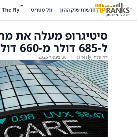
™
The Fly
חדשות שוק ההון
וול סטריט
ל-685 דולר מ-660 דולר
דה פליי (TheFly)
30 בינואר 2026