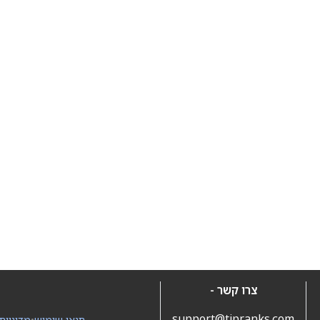
צרו קשר -
support@tipranks.com
תנאי שימוש
•
מדיניות