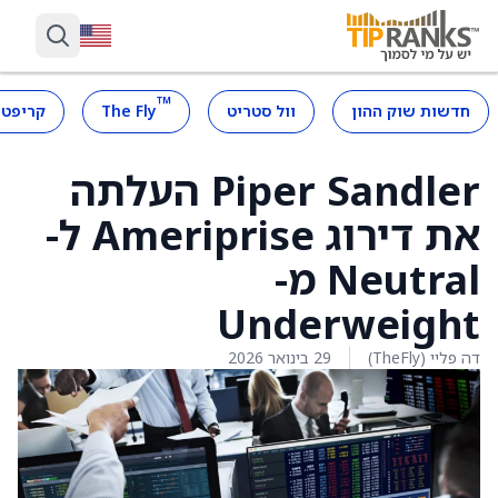
™
חדשות שוק ההון
וול סטריט
The Fly
קריפטו
Piper Sandler העלתה
את דירוג Ameriprise ל-
Neutral מ-
Underweight
דה פליי (TheFly)
29 בינואר 2026