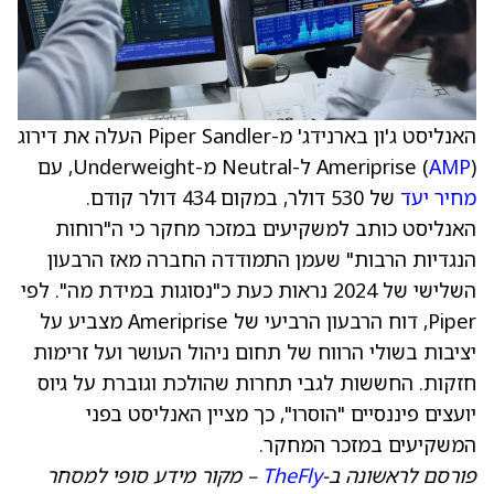
האנליסט ג'ון בארנידג' מ-Piper Sandler העלה את דירוג
) ל-Neutral מ-Underweight, עם
AMP
Ameriprise (
מחיר יעד
של 530 דולר, במקום 434 דולר קודם.
האנליסט כותב למשקיעים במזכר מחקר כי ה"רוחות
הנגדיות הרבות" שעמן התמודדה החברה מאז הרבעון
השלישי של 2024 נראות כעת כ"נסוגות במידת מה". לפי
Piper, דוח הרבעון הרביעי של Ameriprise מצביע על
יציבות בשולי הרווח של תחום ניהול העושר ועל זרימות
חזקות. החששות לגבי תחרות שהולכת וגוברת על גיוס
יועצים פיננסיים "הוסרו", כך מציין האנליסט בפני
המשקיעים במזכר המחקר.
פורסם לראשונה ב-
TheFly
– מקור מידע סופי למסחר