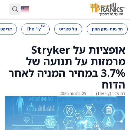
™
חדשות שוק ההון
וול סטריט
The Fly
קריפטו
אופציות על Stryker
מרמזות על תנועה של
3.7% במחיר המניה לאחר
הדוח
דה פליי (TheFly)
29 בינואר 2026