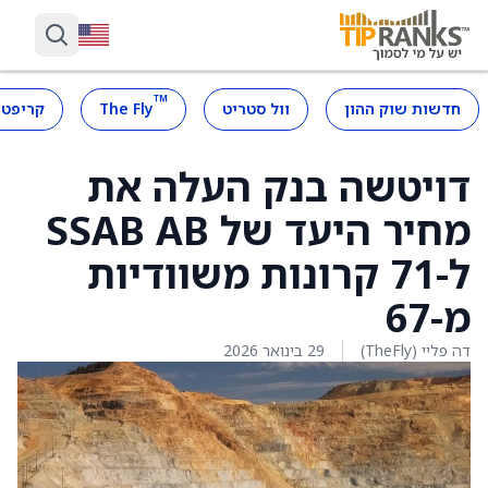
™
חדשות שוק ההון
וול סטריט
The Fly
קריפטו
דויטשה בנק העלה את
מחיר היעד של SSAB AB
ל-71 קרונות משוודיות
מ-67
דה פליי (TheFly)
29 בינואר 2026