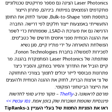
Laser Photonics הציגה גם מספר פרויקטים טכנולוגיים
מתקדמים הנמצאים בפיתוח. ביניהם, פתרון הייצור
בתוספת חומר Bulk-to-Shape, שנועד לחזק את החוסן
התעשייתי באמצעות ייצור חלקים לפי דרישה. החברה
הדגישה גם את מערכת ה‑LSAD, שמפותחת כדי לשפר
את ההגנה הכוחית מפני איומים חדשים של כטב"מים.
המשלחת התארחה על ידי מת'יו קיים, סגן נשיא
למכירות לממשלה בחברת Fonon Technologies,
שותפתה של Laser Photonics המתמקדת בהגנה. מר
קיים הוביל את התדרוך והסיור במתקן, והסביר כיצד
פתרונות מבוססי לייזר יכולים לתמוך בצורכי התחזוקה
של צי ארצות הברית, לחזק את ההגנה הכוחית ולהעצים
את הייצור הביטחוני המקומי.
פורסם לראשונה ב-
TheFly
– מקור מידע סופי לחדשות
פיננסיות שוטפות ושוברות שוק בזמן אמת.
נסו עכשיו >>
ראו את המניות החמות של בעלי העניין ב-TipRanks