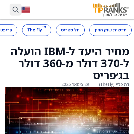
™
חדשות שוק ההון
וול סטריט
The Fly
קריפטו
מחיר היעד ל-IBM הועלה
ל-370 דולר מ-360 דולר
בג׳פריס
דה פליי (TheFly)
29 בינואר 2026