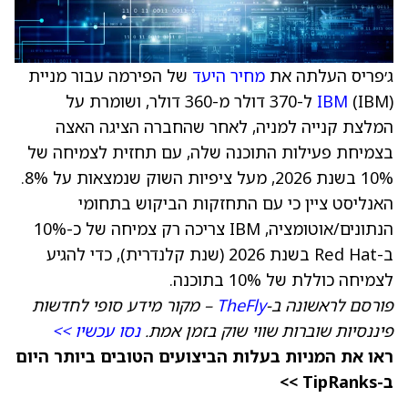
ג׳פריס העלתה את
מחיר היעד
של הפירמה עבור מניית
IBM
(IBM) ל-370 דולר מ-360 דולר, ושומרת על
המלצת קנייה למניה, לאחר שהחברה הציגה האצה
בצמיחת פעילות התוכנה שלה, עם תחזית לצמיחה של
10% בשנת 2026, מעל ציפיות השוק שנמצאות על 8%.
האנליסט ציין כי עם התחזקות הביקוש בתחומי
הנתונים/אוטומציה, IBM צריכה רק צמיחה של כ-10%
ב-Red Hat בשנת 2026 (שנת קלנדרית), כדי להגיע
לצמיחה כוללת של 10% בתוכנה.
פורסם לראשונה ב-
TheFly
– מקור מידע סופי לחדשות
פיננסיות שוברות שווי שוק בזמן אמת.
נסו עכשיו >>
ראו את המניות בעלות הביצועים הטובים ביותר היום
ב-TipRanks >>