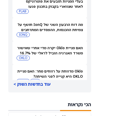
בעלי המניות תובעים את פוטרוניקס
לאחר שצווארי בקבוק בתכנון פגעו
במכירות מסכות IC
PLAB
מה דוח הרבעון השני של IonQ חושף על
צמיחת ההכנסות, ההפסדים המתרחבים
ומניית IONQ
IONQ
האם מניית Oklo יקרה מדי אחרי שאישור
משרד האנרגיה הוביל לראלי של 16.7%
לפני הדוח?
OKLO
Oklo מדווחת על רווחים מחר: האם מניית
OKLO היא קנייה לפני השיחה?
OKLO
LEU
עוד בחדשות השוק >
למה מניית ספייס אקס (SPCX) עולה היום
במסחר מוקדם, 6 באוגוסט?
הכי נקראות
SPCX