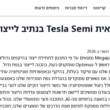
קריפטו
דיווחי חברות
ניתוחים ודעות
טסלה: Cybercab, משאית Tesla Semi בנתיב לי
) Semi ו-Megapack 3 נמצאים על פי התכנון לתחילת ייצור בהיקפים גדולי
starting ב-2026. טסלה אמרה כי קווי ייצור דור ראשון ל-Optimus מותקנים כעת, כהכנה לייצור בנפח גדול.
שלנו עם מיקוד בעלות, בהיקף ובאפשרויות מוניטיזציה עתיד
ותים המופעלים על ידי תוכנת ה-AI שלנו. אנו נשארים ממוקדים בהגדלת נפח המכירות שלנו באמצע
לל ניצול ואופטימיזציה של כושר הייצור הקיים שלנו לפני בניי
“בעודנו ממשיכים ליישם חדשנות לצמצום עלויות הייצור והתפע
בטווח הזמן, אנו מצפים שרווחי החומרה שלנו ילוו בהאצה ברווחים מה-AI, התוכנה והצי התפעולי שלנו. נ
ילות מספקת למימון מפת הדרכים של המוצרים שלנו, תוכניו