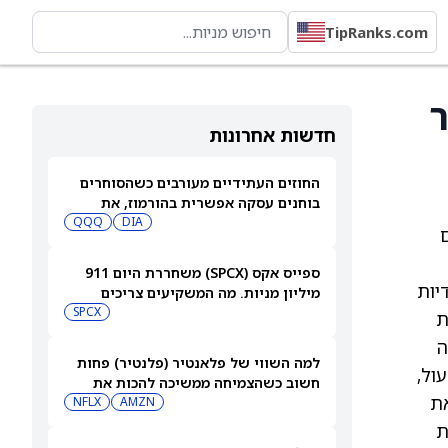
TipRanks.com
יצור
חדשות אחרונות
החוזים העתידיים מעורבים כשהסוחרים
בוחנים עסקה אפשרית בהורמוז, את
דוחות סנדיסק ועוד
DIA
QQQ
ם
ספייס אקס (SPCX) משחררת היום 911
יות
מיליון מניות. מה המשקיעים צריכים
לדעת
SPCX
ות
ה
למה השווי של פלאנטיר (פלנטיר) פחות
ול,
חשוב כשהצמיחה ממשיכה להכות את
נהל את
הציפיות
AMZN
NFLX
ת