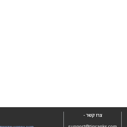
צרו קשר -
support@tipranks.com
תנאי שימוש
•
מדיניות