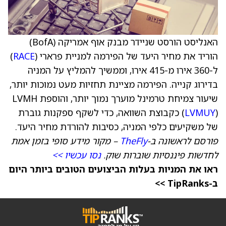
האנליסט הורסט שניידר מבנק אוף אמריקה (BofA)
הוריד את מחיר היעד של הפירמה למניית פרארי (
RACE
)
ל-360 אירו מ-415 אירו, וממשיך להמליץ על המניה
בדירוג קנייה. הפירמה מציינת תחזיות מעט נמוכות יותר,
שיעור צמיחת טרמינל מוערך נמוך יותר, והוספת LVMH
LVMUY
(
) כקבוצת השוואה, כדי לשקף ספקנות גוברת
של משקיעים כלפי המניה, כסיבות להורדת מחיר היעד.
פורסם לראשונה ב-
TheFly
– מקור מידע סופי בזמן אמת
לחדשות פיננסיות שוברות שוק.
נסו עכשיו >>
ראו את המניות בעלות הביצועים הטובים ביותר היום
ב-TipRanks >>