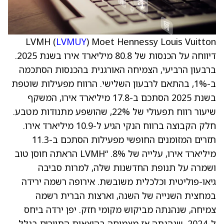
LVMH (
LVMUY
) Moet Hennessy Louis Vuitton
דיווחה על הכנסות של 80.8 מיליארד אירו בשנת 2025.
ברבעון הרביעי, הצמיחה האורגנית בהכנסות הסתכמה
ב-1%, בהתאם לרבעון השלישי. הרווח מפעילות שוטפת
בשנת 2025 הסתכם ב-17.8 מיליארד אירו, המשקף
שיעור רווח תפעולי של 22%, שהושפע מתנודות מטבע.
חלק הקבוצה ברווח הנקי הגיע ל-10.9 מיליארד אירו.
תזרים המזומנים החופשי מפעילות הסתכם ב-11.3
מיליארד אירו, עלייה של 8%. “LVMH הראתה חוסן טוב
ושמרה על תנופת החדשנות שלה, למרות סביבה
גיאו-פוליטית וכלכלית משובשת. אירופה רשמה ירידה
במחצית השנייה של השנה, וארצות הברית רשמה
צמיחה, שנהנתה מביקוש מקומי חזק. יפן ירדה ביחס
ל-2024, שנהנתה אז מצמיחה בהוצאות התיירים בגלל