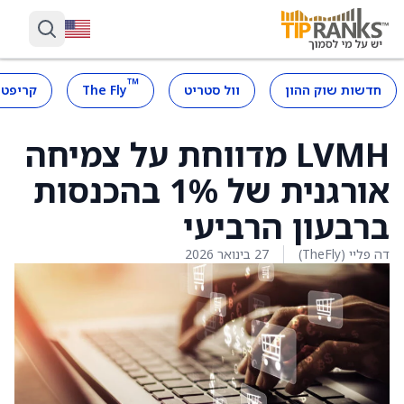
™
חדשות שוק ההון
וול סטריט
The Fly
קריפטו
LVMH מדווחת על צמיחה
אורגנית של 1% בהכנסות
ברבעון הרביעי
דה פליי (TheFly)
27 בינואר 2026