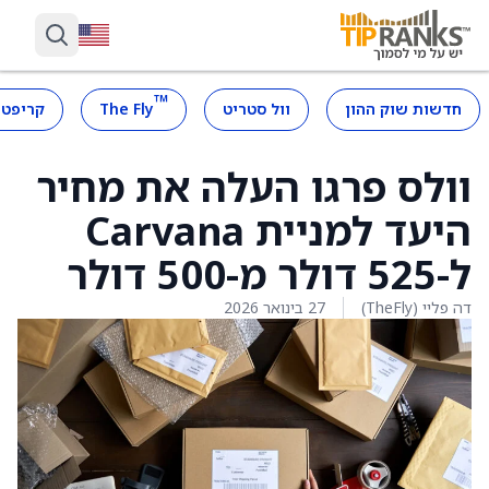
™
חדשות שוק ההון
וול סטריט
The Fly
קריפטו
וולס פרגו העלה את מחיר
היעד למניית Carvana
ל-525 דולר מ-500 דולר
דה פליי (TheFly)
27 בינואר 2026