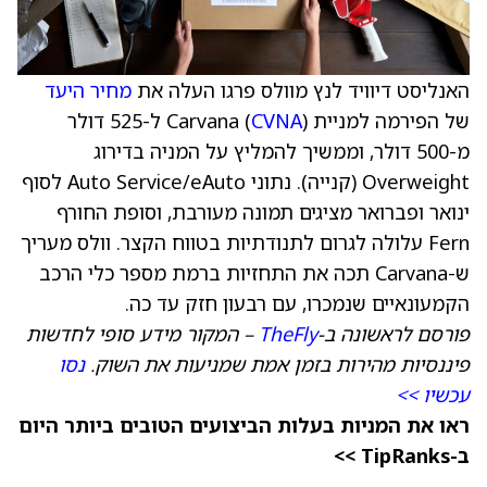
האנליסט דיוויד לנץ מוולס פרגו העלה את
מחיר היעד
של הפירמה למניית Carvana (
CVNA
) ל-525 דולר
מ-500 דולר, וממשיך להמליץ על המניה בדירוג
Overweight (קנייה). נתוני Auto Service/eAuto לסוף
ינואר ופברואר מציגים תמונה מעורבת, וסופת החורף
Fern עלולה לגרום לתנודתיות בטווח הקצר. וולס מעריך
ש-Carvana תכה את התחזיות ברמת מספר כלי הרכב
הקמעונאיים שנמכרו, עם רבעון חזק עד כה.
פורסם לראשונה ב-
TheFly
– המקור מידע סופי לחדשות
פיננסיות מהירות בזמן אמת שמניעות את השוק.
נסו
עכשיו >>
ראו את המניות בעלות הביצועים הטובים ביותר היום
ב-TipRanks >>