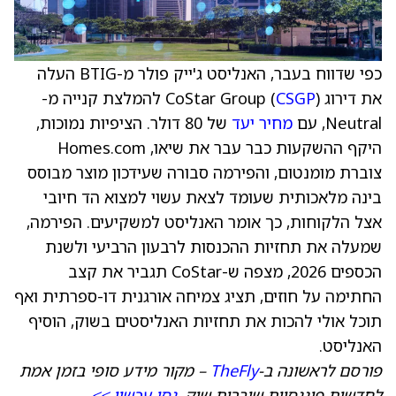
כפי שדווח בעבר, האנליסט ג'ייק פולר מ-BTIG העלה
את דירוג CoStar Group (
CSGP
) להמלצת קנייה מ-
Neutral, עם
מחיר יעד
של 80 דולר. הציפיות נמוכות,
היקף ההשקעות כבר עבר את שיאו, Homes.com
צוברת מומנטום, והפירמה סבורה שעידכון מוצר מבוסס
בינה מלאכותית שעומד לצאת עשוי למצוא הד חיובי
אצל הלקוחות, כך אומר האנליסט למשקיעים. הפירמה,
שמעלה את תחזיות ההכנסות לרבעון הרביעי ולשנת
הכספים 2026, מצפה ש-CoStar תגביר את קצב
החתימה על חוזים, תציג צמיחה אורגנית דו-ספרתית ואף
תוכל אולי להכות את תחזיות האנליסטים בשוק, הוסיף
האנליסט.
פורסם לראשונה ב-
TheFly
– מקור מידע סופי בזמן אמת
לחדשות פיננסיות שוברות שוק.
נסו עכשיו >>