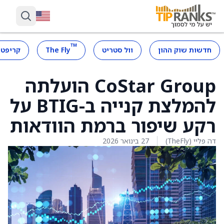
™
חדשות שוק ההון
וול סטריט
The Fly
קריפטו
CoStar Group הועלתה
להמלצת קנייה ב-BTIG על
רקע שיפור ברמת הוודאות
דה פליי (TheFly)
27 בינואר 2026