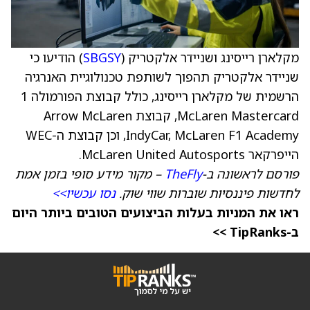
מקלארן רייסינג ושניידר אלקטריק (
SBGSY
) הודיעו כי
שניידר אלקטריק תהפוך לשותפת טכנולוגיית האנרגיה
הרשמית של מקלארן רייסינג, כולל קבוצת הפורמולה 1
McLaren Mastercard, קבוצת Arrow McLaren
IndyCar, McLaren F1 Academy, וכן קבוצת ה-WEC
הייפרקאר McLaren United Autosports.
פורסם לראשונה ב-
TheFly
– מקור מידע סופי בזמן אמת
לחדשות פיננסיות שוברות שווי שוק.
נסו עכשיו>>
ראו את המניות בעלות הביצועים הטובים ביותר היום
ב-TipRanks >>