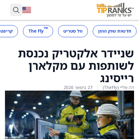
™
חדשות שוק ההון
וול סטריט
The Fly
קריפטו
שניידר אלקטריק נכנסת
לשותפות עם מקלארן
רייסינג
דה פליי (TheFly)
27 בינואר 2026