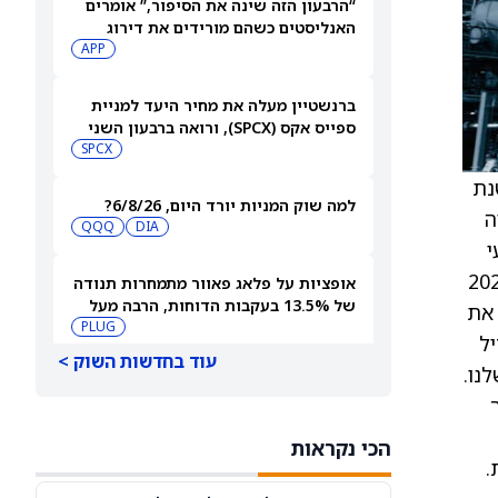
“הרבעון הזה שינה את הסיפור,” אומרים
האנליסטים כשהם מורידים את דירוג
מניית AppLovin (APP) ומקצצים את
APP
מחיר היעד ביותר מ-35%
ברנשטיין מעלה את מחיר היעד למניית
ספייס אקס (SPCX), ורואה ברבעון השני
"חיובי נטו"
SPCX
נת
למה שוק המניות יורד היום, 6/8/26?
ה
QQQ
DIA
ונעי
ים, אמינות ויעילות עלויות בהיקפי תעבורת קול והודעות רחבי־היקף. "2025
אופציות על פלאג פאוור מתמחרות תנודה
של 13.5% בעקבות הדוחות, הרבה מעל
 את
ההיסטוריה האחרונה
PLUG
א להגדיל
עוד בחדשות השוק >
נו.
ההסכם המתקדם במהירות עם SPEEA לא
עוזר למניית בואינג (NYSE:BA)
BA
הכי נקראות
.
3 מניות מובילות שוול סטריט מהללת