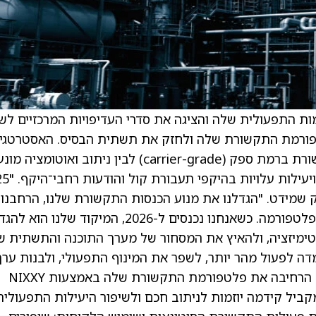
ות התפעולית שלה והציגה את סדרי העדיפויות המרכזיים לש
לטפורמת התקשורת שלה ולחזק את תשתית הבסיס. האסטרטגי
של Nixxy מתמקדת בפעילות בצומת שבין תקשורת ברמת ספק (carrier-grade) לבין ניתוב ואוטומציה מ
בינה מלאכותית (AI), תוך מתן ביצוע
ק שמידט. "הגדלנו את מנוע הכנסות התקשורת שלנו, הרחבנו
יכולת התשתית, וקידמנו את מפת הדרכים של הפלטפורמה. כשאנחנו נכנסים ל-2026, המיקוד שלנו הו
ימיזציה, ולהאיץ את המסחור של מערך התוכנה והתשתית של
ה לפעול מהר יותר, לשפר את המינוף התפעולי, ולבנות ערך
ארוך טווח לבעלי המניות." במהלך 2025, Nixxy הרחיבה את פלטפורמת התקשורת שלה באמצעות NIXXY
ובמקביל קידמה יוזמות לניתוב חכם ולשיפור היעילות התפעולית