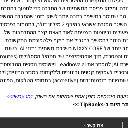
פעילות התקשורת הסיטונאית ושימוש הלקוחות; שיפורים
ורה; וחיזוק פריסת התשתיות של החברה כדי לתמוך בהתרחב
יוני 2025, Nixxy צורפה למדד Russell 3000E, מה שתומך בחשיפה רחבה יותר לשוק בזמן שהחברה המש
לבצע את אסטרטגיית הצמיחה שלה. החברה גם השיגה מסגרת אשראי בהיקף 2 מיליון דולר, בתמחור בפרמי
תפעולית וביוזמות הצמיחה לאור האצת קצב ההתרחבות של
N סבורה שהיא ממוצבת היטב להמשיך להגדיל את היקף פלטפורמת התקשורת
המונעת AI, ולהתחיל לממש את הפוטנציאל הרחב יותר של NIXXY CORE כשכבת תשתית נתוני AI. בשנת
כדי לתמוך בתעבורה בתשואה גבוהה יותר, מועשרת AI; למסחר את Leadnova.ai ויישומים נוספים
פשרים יכולות AI ברמת אנטרפרייז לעסקים קטנים ובינוניים וללקוחות במגזר הביניים; ו
אחר צמיחה הן אורגנית והן באמצעות עסקאות ושותפויות תורמות־רווח (accretive) בתחומי הטלקום, 
דיעות פיננסיות בזמן אמת שמזיזות את השוק.
נסו עכשיו>>
TipRanks >>
צרו קשר -