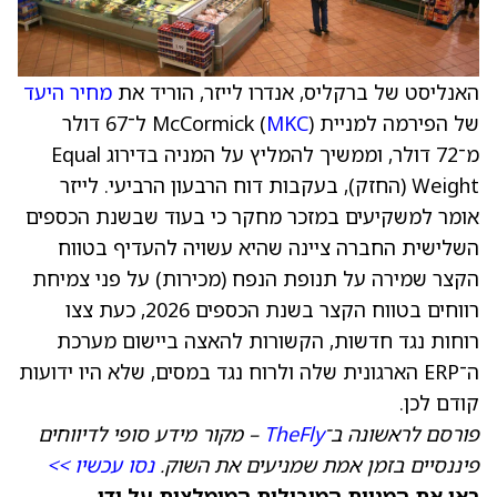
האנליסט של ברקליס, אנדרו לייזר, הוריד את
מחיר היעד
של הפירמה למניית McCormick (
MKC
) ל־67 דולר
מ־72 דולר, וממשיך להמליץ על המניה בדירוג Equal
Weight (החזק), בעקבות דוח הרבעון הרביעי. לייזר
אומר למשקיעים במזכר מחקר כי בעוד שבשנת הכספים
השלישית החברה ציינה שהיא עשויה להעדיף בטווח
הקצר שמירה על תנופת הנפח (מכירות) על פני צמיחת
רווחים בטווח הקצר בשנת הכספים 2026, כעת צצו
רוחות נגד חדשות, הקשורות להאצה ביישום מערכת
ה־ERP הארגונית שלה ולרוח נגד במסים, שלא היו ידועות
קודם לכן.
פורסם לראשונה ב־
TheFly
– מקור מידע סופי לדיווחים
פיננסיים בזמן אמת שמניעים את השוק.
נסו עכשיו >>
ראו את המניות המובילות המומלצות על ידי