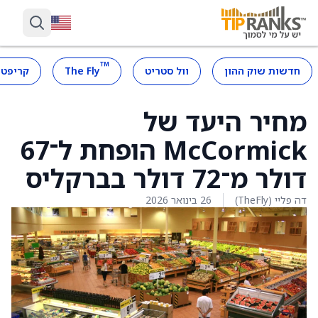
™
חדשות שוק ההון
וול סטריט
The Fly
קריפטו
מחיר היעד של
McCormick הופחת ל־67
דולר מ־72 דולר בברקליס
דה פליי (TheFly)
26 בינואר 2026