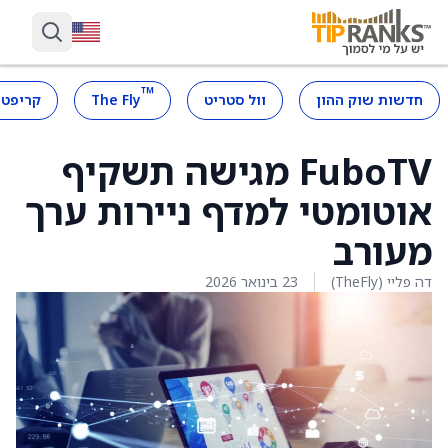
™
חדשות שוק ההון
וול סטריט
The Fly
קריפטו
FuboTV מגישה תשקיף
אוטומטי למדף ניירות ערך
מעורב
דה פליי (TheFly)
23 בינואר 2026