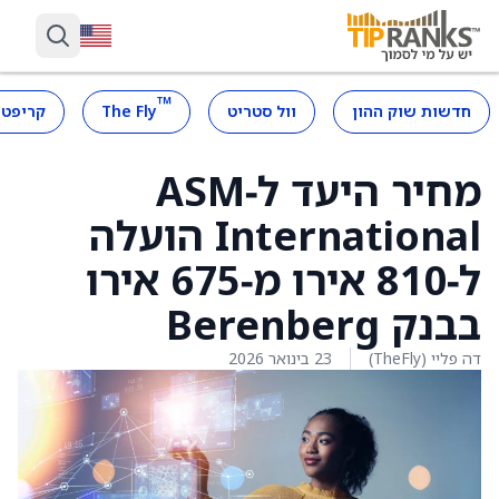
™
חדשות שוק ההון
וול סטריט
The Fly
קריפטו
מחיר היעד ל‑ASM
International הועלה
ל‑810 אירו מ‑675 אירו
בבנק Berenberg
דה פליי (TheFly)
23 בינואר 2026