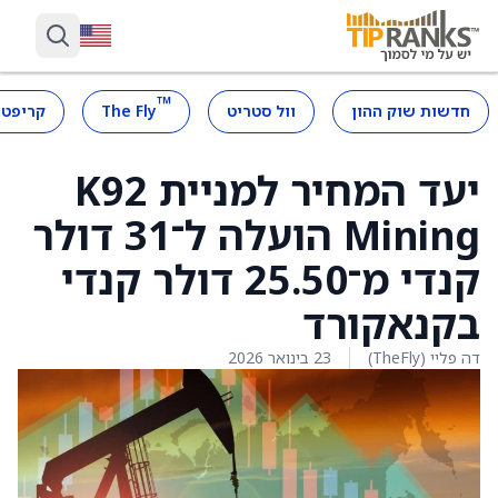
™
חדשות שוק ההון
וול סטריט
The Fly
קריפטו
יעד המחיר למניית K92
Mining הועלה ל־31 דולר
קנדי מ־25.50 דולר קנדי
בקנאקורד
דה פליי (TheFly)
23 בינואר 2026