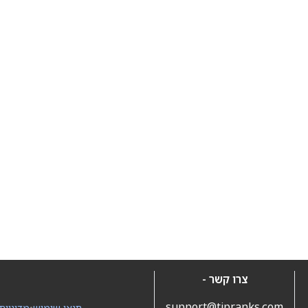
צרו קשר -
support@tipranks.com
תנאי שימוש
•
מדיניות