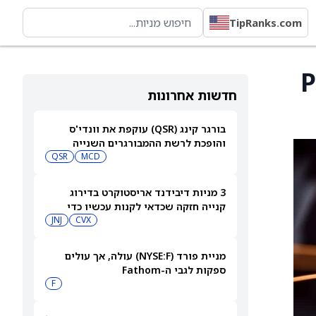
TipRanks.com
Par
חדשות אחרונות
בורגר קינג (QSR) עוקפת את וונדי'ס
והופכת לרשת ההמבורגרים השנייה
בגודלה בארה"ב
MCD
QSR
3 מניות דיבידנד אריסטוקרט בדירוג
קנייה חזקה שכדאי לקנות עכשיו כדי
לקבל תשלום בספטמבר — 8/7/26
CVX
JNJ
מניית פורד (NYSE:F) עולה, אך עולים
ספקות לגבי ה-Fathom
F