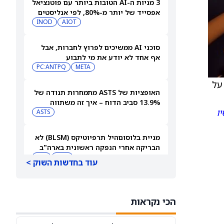
3 מניות ה-AI הטובות ביותר עם פוטנציאל
אפסייד של יותר מ-80%, לפי אנליסטים
INOD
AIOT
סוכני AI ממשיכים לפרוץ לחברות, אבל
אף אחד לא יודע את מי לתבוע
PC:ANTPQ
META
מרת על
האופציות של ASTS מתמחרות תנודה של
13.9% סביב הדוח – איך זה משתווה
ו
להיסטוריה?
ASTS
מניית בלוסוםהיל תרפיוטיקס (BLSM) לא
הבריקה אחרי הנפקה ראשונית בארה"ב
בהיקף של 150 מיליון דולר
BMY
JPM
עוד בחדשות השוק >
מניית אינטל (אינטל) עולה בעקבות
התקדמות ב-HDMI 2.1
הכי נקראות
INTC
AMD