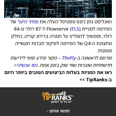
האנליסט נתן ג'ונס מסטיפל העלה את
מחיר היעד
של
הפירמה למניית Flowserve (
FLS
) ל-87 דולר מ-84
דולר, וממשיך להמליץ על המניה בדירוג קנייה, כחלק
מתצוגת ה-Q4 של הפירמה לסיקור חברות תעשייה
מגוונות.
פורסם לראשונה ב-
TheFly
– מקור מידע סופי לידיעות
חדשותיות שוברות שווי שוק בזמן אמת.
נסו עכשיו>>
ראו את המניות בעלות הביצועים הטובים ביותר היום
ב-TipRanks >>
חפשו אותנו -