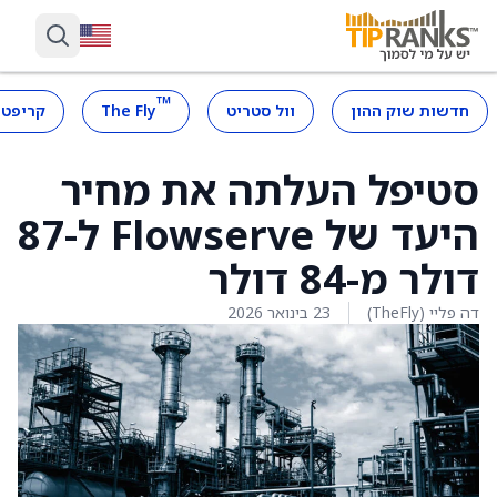
™
חדשות שוק ההון
וול סטריט
The Fly
קריפטו
סטיפל העלתה את מחיר
היעד של Flowserve ל-87
דולר מ-84 דולר
דה פליי (TheFly)
23 בינואר 2026