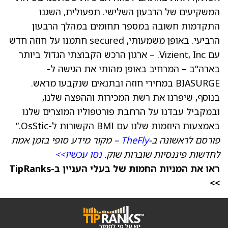
המשקיעים של הרבעון השלישי. תפעולית, השגנו
התקדמות חשובה במספר תחומים במהלך הרבעון
הרביעי. באופן משמעותי, secured חתמנו על חוזה חדש
עם Vizient, Inc. – ארגון הרכש הקבוצתי הגדול ביותר
בארה"ב – המרחיב באופן מהותי את הגישה ל-
BIASURGE במחירי חוזה ובתנאים שנקבעו מראש.
בנוסף, שיפרנו את רשת המכירות וההפצה שלנו,
ובמקביל עבדנו על הרחבת פורטפוליו המוצרים שלנו
באמצעות היוזמות שלנו עם BMI הקשורות ל-OsStic.”
פורסם לראשונה ב-
TheFly
– מקור מידע סופי בזמן אמת
לחדשות פיננסיות שוברות שוק.
נסו עכשיו>>
ראו את המניות החמות של בעלי העניין ב-TipRanks
>>