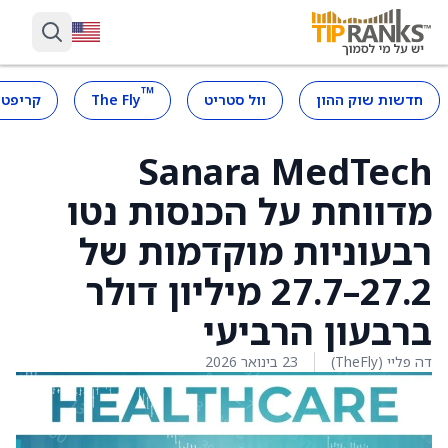
™
חדשות שוק ההון
וול סטריט
The Fly
קריפטו
Sanara MedTech
מדווחת על הכנסות נטו
רבעוניות מוקדמות של
27.2–27.7 מיליון דולר
ברבעון הרביעי
דה פליי (TheFly)
23 בינואר 2026