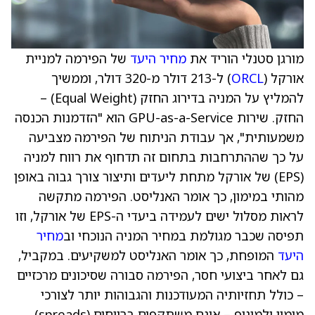
מורגן סטנלי הוריד את
מחיר היעד
של הפירמה למניית
אורקל (
ORCL
) ל-213 דולר מ-320 דולר, וממשיך
להמליץ על המניה בדירוג החזק (Equal Weight) –
החזק. שירות GPU-as-a-Service הוא "הזדמנות הכנסה
משמעותית", אך עבודת הניתוח של הפירמה מצביעה
על כך שההתרחבות בתחום זה תדחוף את רווח למניה
(EPS) של אורקל מתחת ליעדים ותיצור צורך גבוה באופן
מהותי במימון, כך אומר האנליסט. הפירמה מתקשה
לראות מסלול ישים לעמידה ביעדי ה-EPS של אורקל, וזו
תפיסה שכבר מגולמת במחיר המניה הנוכחי וב
מחיר
היעד
המופחת, כך אומר האנליסט למשקיעים. במקביל,
גם לאחר ביצועי חסר, הפירמה סבורה שסיכונים מרכזיים
– כולל תחזיותיה המעודכנות והגבוהות יותר לצורכי
מימון ולמינוף – אינם משתקפים ברווחים (spreads)