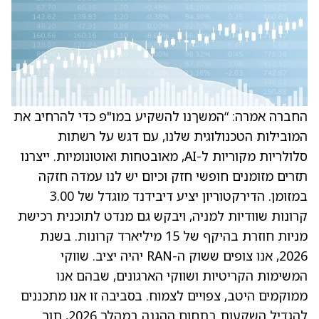
החברה אמרה: “המשךנו להשקיע במו"פ כדי להרחיב את
המובילות הטכנולוגית שלנו, עם דגש על רשתות
סלולריות מקוריות ל-AI, מאובטחות ואוטונומיות. ייצרנו
תזרים מזומנים חופשי חזק וכיום יש לנו עמדה חזקה
במזומן. הדירקטוריון יציע דיבידנד מוגדל של 3.00
קרונות שוודיות למניה, ויבקש גם מנדט לתוכנית רכישת
מניות חוזרת בהיקף של 15 מיליארד קרונות. בשנת
2026, אנו צופים ששוק ה-RAN יהיה יציב. שווקי
המשימות הקריטיות ושווקי הארגונים, שבהם אנו
ממוקמים היטב, צפויים לצמוח. בסביבה זו אנו מתכננים
להגדיל השקעות בתחום ההגנה במהלך 2026, תוך