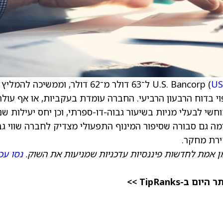
US
) ל־63 דולר מ־62 דולר, וממשיכה להמלי
י בדוח הרבעון הרביעי. החברה עומדת בעקביות, או אף עולה
וחשי לבעלי מניות בשיעור גבוה-דו-ספרתי, וכן יחס יעילות שנ
לשיעור הגבוה של רמת ה־50%, והפירמה גם סבורה שסיפור המינוף התפעולי מצדיק לחברה שווי 
ירת מחקר.
ן אמת לחדשות פיננסיות עדכניות שמניעות את השוק.
נסו עכ
TipRanks >>