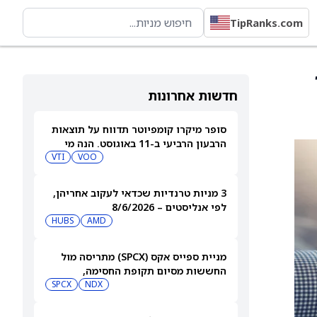
TipRanks.com
לר
חדשות אחרונות
סופר מיקרו קומפיוטר תדווח על תוצאות
הרבעון הרביעי ב-11 באוגוסט. הנה מי
מחזיק במניית SMCI
VOO
VTI
3 מניות טרנדיות שכדאי לעקוב אחריהן,
לפי אנליסטים – 8/6/2026
HUBS
AMD
מניית ספייס אקס (SPCX) מתריסה מול
החששות מסיום תקופת החסימה,
ומטפסת לאחר שחרור 911 מיליון מניות
NDX
SPCX