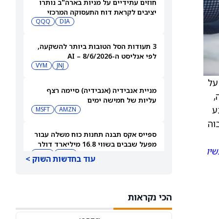
חוזים עתידיים על מניות בארה"ב נותרו
יציבים לקראת דוח התעסוקה המרכזי
QQQ
DIA
3 תעודות הסל הטובות ביותר להשקעה,
לפי אנליסט ה-AI – 8/6/2026
VYM
JNJ
ץ על
מניית אנבידיה (אנבידיה) סיימה רצף
,
עליות של חמישה ימים
ע
MSFT
AMZN
גבוה
ספייס אקס תבנה תחנות כוח משלה עבור
מפעל שבבים בשווי 16.8 מיליארד דולר
שיו
SPCX
INTC
עוד בחדשות השוק >
חדשות מיזוגים ורכישות: אדוונסד מיקרו
דיווייסז רוכשת את Taalas כדי לחזק את
הכי נקראות
מהלך ה-AI inference שלה
AMD