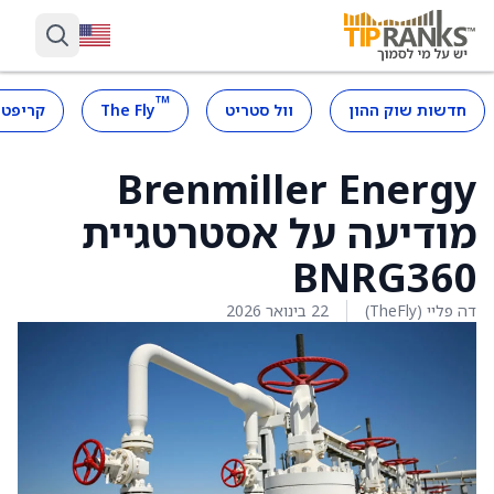
™
חדשות שוק ההון
וול סטריט
The Fly
קריפטו
Brenmiller Energy
מודיעה על אסטרטגיית
BNRG360
דה פליי (TheFly)
22 בינואר 2026