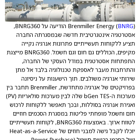
BNRG
Brenmiller Energy (
) הודיעה על BNRG360,
אסטרטגיה אינטגרטיבית חדשה שבמסגרתה החברה
תציע ללקוחות תעשייתיים פתרונות אנרגיה נקייה
מקיפים, הכוללים גם חום וגם חשמל. BNRG360 מייצגת
התפתחות אסטרטגית במודל העסקי של החברה,
והתרחבות מעבר לאספקת טכנולוגיה בלבד אל מתן
שירותי אנרגיה משולבים. תוך הישענות על ניסיונה
בפרויקטים של אנרגיה מתחדשת, Brenmiller תחבר בין
מערכות ה-bGen TES שלה לבין מערכות סולאריות (PV)
ואגירת אנרגיה בסוללות, ובכך תאפשר ללקוחות לרכוש
חום וחשמל מופחתי פליטות במסגרת הסכמים חוזיים
לטווח ארוך. באמצעות BNRG360, לקוחות תעשייתיים
יוכלו לקבל גישה למבני חוזים של Heat-as-a-Service
ושל הסכמי רכישת חשמל (Power Purchase