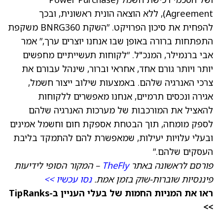
Agreement), ללא הוצאה הונית ראשונית, ובכך
להפחית את סיכון הפרויקט. ”השקת BNRG360 משקפת
התפתחות ברורה באופן שבו אנחנו יוצרים ערך,” אמר
אבי ברנמילר, המנכ"ל. “לקוחות תעשייתיים מחפשים
יותר ויותר גורם אחד, אחראי וברור, שינהל עבורם את
צרכי האנרגיה שלהם. באמצעות שילוב ייצור חשמל,
אגירה ונכסים תרמיים, אנחנו מאפשרים ללקוחות
להאציל את המורכבות של מערכות האנרגיה שלהם
לספק מומחה, תוך הבטחת אספקת חום וחשמל אמינים
ובעלי עלויות יעילות, שמאפשרת להם להתמקד בליבת
העסקים שלהם.”
פורסם לראשונה באתר
TheFly
– המקור הסופי לידיעות
פיננסיות שוברות-שוק בזמן אמת.
נסו עכשיו >>
ראו את המניות החמות של בעלי העניין ב-TipRanks
>>