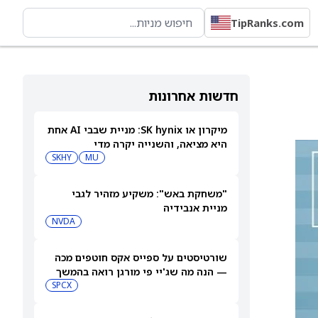
TipRanks.com
חדשות אחרונות
מיקרון או SK hynix: מניית שבבי AI אחת
היא מציאה, והשנייה יקרה מדי
SKHY
MU
"משחקת באש": משקיע מזהיר לגבי
מניית אנבידיה
NVDA
שורטיסטים על ספייס אקס חוטפים מכה
— הנה מה שג'יי פי מורגן רואה בהמשך
SPCX