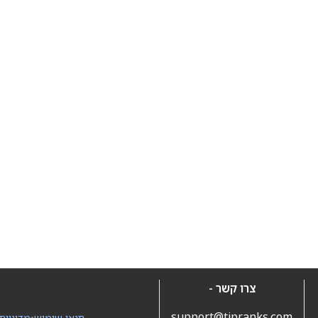
צרו קשר -
support@tipranks.com
תנאי שימוש
•
מדיניות