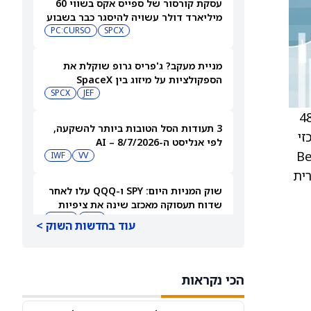
עסקת קורסור של ספייס אקס בשווי 60
מיליארד דולר עשויה להיסגר כבר בשבוע
הבא… אבל המותג Cursor עלול להיעלם
SPCX
PC:CURSO
מניית מעקב? ג'פריס גרופ שוקלת את
הספקולציות על מיזוג בין SpaceX
לטסלה
JEF
SPCX
רוג קנייה (Outperform) ומחיר יעד של 48
3 תעודות הסל הטובות ביותר להשקעה,
זי
לפי אנליסט ה-AI – 8/7/2026
ליסט למשקיעים בסקירה, ל-Bentley
IWF
VV
כן רפורמה אפשרית
שוק המניות היום: SPY ו-QQQ עלו לאחר
שדוח תעסוקה מאכזב שינה את ציפיות
הריבית
DIA
QQQ
עוד בחדשות השוק >
מניות מחשוב קוונטי מזנקות כשוושינגטון
בוחנת הגדלת המימון ב-68%
הכי נקראות
QBTS
IONQ