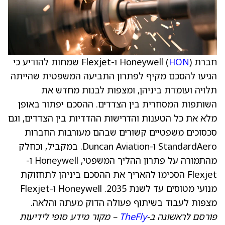
חברת Honeywell (
HON
) ו-Flexjet שמחות להודיע כי
הגיעו להסכם מקיף לפתרון התביעה המשפטית שהייתה
תלויה ועומדת ביניהן, ומצפות לבנות מחדש את
השותפות המסחרית בין הצדדים. ההסכם יפתור באופן
מלא את כל הטענות והדרישות ההדדיות בין הצדדים, וגם
סכסוכים משפטיים קשורים שבהם מעורבות החברות
StandardAero ו-Duncan Aviation. במקביל, וכחלק
מהתמורה על פתרון ההליך המשפטי, Honeywell ו-
Flexjet הסכימו להאריך את ההסכם ביניהן לתחזוקת
מנועי מטוסים עד לשנת 2035. Honeywell ו-Flexjet
מצפות לעבוד בשיתוף פעולה הדוק מעתה והלאה.
פורסם לראשונה ב-
TheFly
– מקור מידע סופי לידיעות