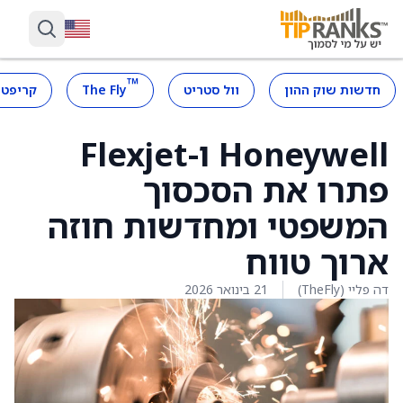
™
חדשות שוק ההון
וול סטריט
The Fly
קריפטו
Honeywell ו-Flexjet
פתרו את הסכסוך
המשפטי ומחדשות חוזה
ארוך טווח
דה פליי (TheFly)
21 בינואר 2026