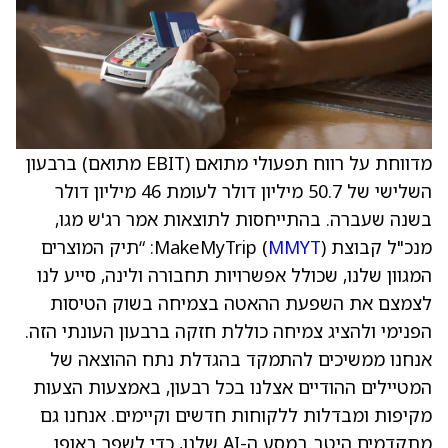
מדווחת על רווח תפעולי מתואם (EBIT מתואם) ברבעון
השלישי של 50.7 מיליון דולר לעומת 46 מיליון דולר
בשנה שעברה. בהתייחסות לתוצאות אמר רג'ש מגו,
מנכ"ל קבוצת MakeMyTrip (
MMYT
): “תיק המוצרים
המגוון שלנו, שכולל אפשרויות תחבורה ולינה, סייע לנו
לצמצם את השפעת ההאטה בצמיחה בשוק הטיסות
הפנימי ולהציג צמיחה כוללת חזקה ברבעון העונתי הזה.
אנחנו ממשיכים להתמקד בהגדלת נתח ההוצאה של
המטיילים ההודיים אצלנו בכל רבעון, באמצעות הצעות
מקיפות ומבדלות ללקוחות חדשים וקיימים. אנחנו גם
מתקדמים היטב במסע ה-AI שלנו, כדי לשפר באופן