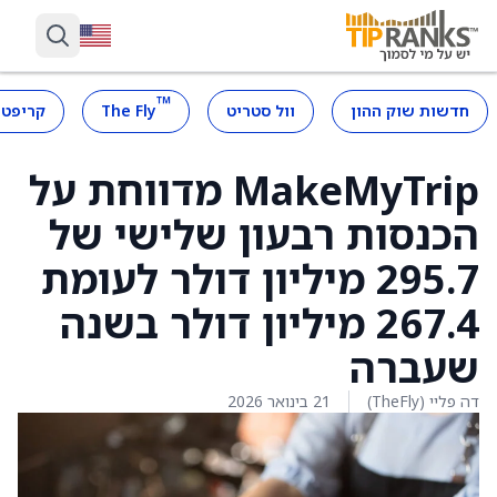
™
חדשות שוק ההון
וול סטריט
The Fly
קריפטו
MakeMyTrip מדווחת על
הכנסות רבעון שלישי של
295.7 מיליון דולר לעומת
267.4 מיליון דולר בשנה
שעברה
דה פליי (TheFly)
21 בינואר 2026