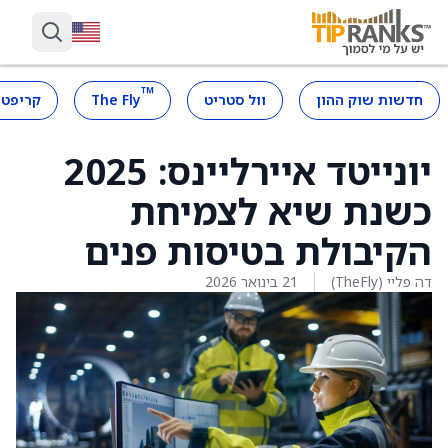
™
חדשות שוק ההון
וול סטריט
The Fly
קריפטו
יונייטד איירליינס: 2025
כשנת שיא לצמיחת
הקיבולת בטיסות פנים
דה פליי (TheFly)
21 בינואר 2026