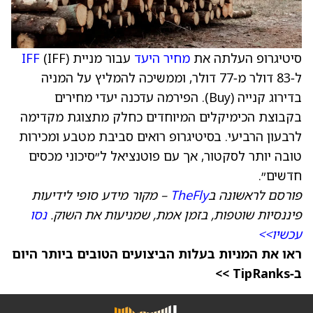
סיטיגרופ העלתה את
מחיר היעד
עבור מניית
(IFF)
IFF
ל‑83 דולר מ‑77 דולר, וממשיכה להמליץ על המניה
בדירוג קנייה (Buy). הפירמה עדכנה יעדי מחירים
בקבוצת הכימיקלים המיוחדים כחלק מתצוגת מקדימה
לרבעון הרביעי. בסיטיגרופ רואים סביבת מטבע ומכירות
טובה יותר לסקטור, אך עם פוטנציאל ל״סיכוני מכסים
חדשים״.
פורסם לראשונה ב
TheFly
– מקור מידע סופי לידיעות
פיננסיות שוטפות, בזמן אמת, שמניעות את השוק.
נסו
עכשיו>>
ראו את המניות בעלות הביצועים הטובים ביותר היום
ב‑TipRanks >>