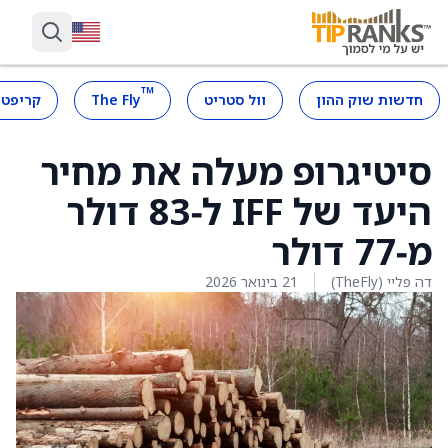
™
חדשות שוק ההון
וול סטריט
The Fly
קריפטו
סיטיגרופ מעלה את מחיר
היעד של IFF ל‑83 דולר
מ‑77 דולר
דה פליי (TheFly)
21 בינואר 2026