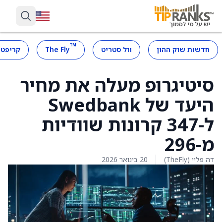
™
חדשות שוק ההון
וול סטריט
The Fly
קריפטו
סיטיגרופ מעלה את מחיר
היעד של Swedbank
ל-347 קרונות שוודיות
מ-296
דה פליי (TheFly)
20 בינואר 2026