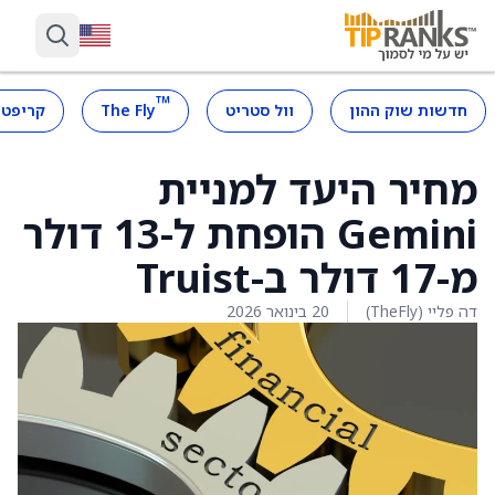
™
חדשות שוק ההון
וול סטריט
The Fly
קריפטו
מחיר היעד למניית
Gemini הופחת ל-13 דולר
מ-17 דולר ב-Truist
דה פליי (TheFly)
20 בינואר 2026