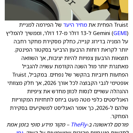
Truist הפחית את
מחיר היעד
של הפירמה למניית
GEMI
Gemini (
) ל-13 דולר מ-17 דולר, וממשיך להמליץ
על המניה בדירוג קנייה, כחלק מסקירת מחקר רחבה
יותר לקראת דוחות הרבעון הרביעי בסקטור הפינטק.
תוצאות הרבעון צפויות להיות יציבות, אך השוואה
מאתגרת יותר מול השנה הקודמת עשויה להגביל
הפתעות חיוביות בהקשר של נפחים. במקביל, Truist
אופטימי לגבי הקבוצה לכל אורך 2026, אך חלק מצוותי
ההנהלה עשויים לנסות לכוון מחדש את ציפיות
האנליסטים כלפי מטה מעט ביחס לתחזיות המקוריות
שלהם ל-2026, כך אומר האנליסט למשקיעים בסקירת
המחקר.
פורסם לראשונה ב-
TheFly
– מקור מידע סופי בזמן אמת
לחדשות פיננסיות מהירות שמשפיעות על השוק.
נסו