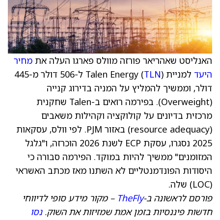
האנליסט שאהריאר פורזה מוולס פארגו העלה את
מחיר
היעד
למניית Talen Energy (
TLN
) ל-506 דולר מ-445
דולר, וממשיך להמליץ על המניה בדירוג קנייה
(Overweight). בפירמה רואים ב-Talen שחקנית
מרכזית בדיונים על קולוקציה וקהילות משאבים
(resource adequacy) באזור PJM. לפי וולס, עסקאות
2025 נסגרו, עסקת ECP לשנת 2026 הוכרזה, ו"גלגל
המזומנים" ממשיך להיות במוקד. הפירמה סבורה כי
היסודות הפונדמנטליים לא השתנו מאז מכתב האשראי
(LOC) שלה.
פורסם לראשונה ב-
TheFly
– מקור מידע סופי לדיווחי
חדשות פיננסיות בזמן אמת שמזיזות את השוק.
נסו