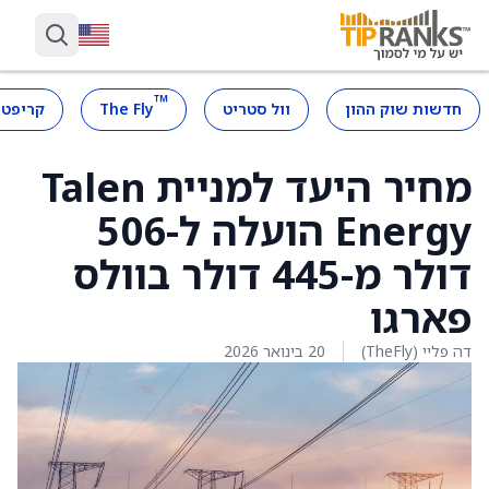
™
חדשות שוק ההון
וול סטריט
The Fly
קריפטו
מחיר היעד למניית Talen
Energy הועלה ל-506
דולר מ-445 דולר בוולס
פארגו
דה פליי (TheFly)
20 בינואר 2026